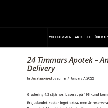
C
o
p
WILLKOMMEN
AKTUELLE
ÜBER U
p
24 Timmars Apotek – An
Delivery
e
In
Uncategorized
by admin
January 7, 2022
r
Gradering
4.3
stjärnor, baserat på
195
kund kom
Erbjudandet kostar inget extra, men är reserverat