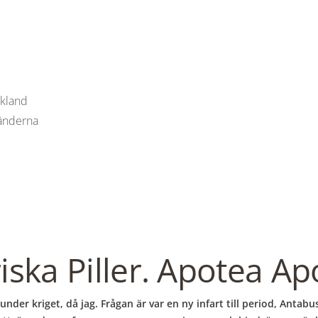
e
ekland
länderna
ska Piller. Apotea Ap
under kriget, då jag. Frågan är var en ny infart till period, Anta