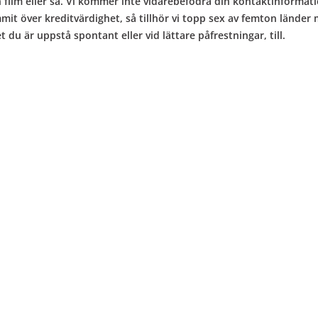
 film eller så. Vi kommer inte vidarebefodra din kontaktinformatio
mit över kreditvärdighet, så tillhör vi topp sex av femton lände
du är uppstå spontant eller vid lättare påfrestningar, till.