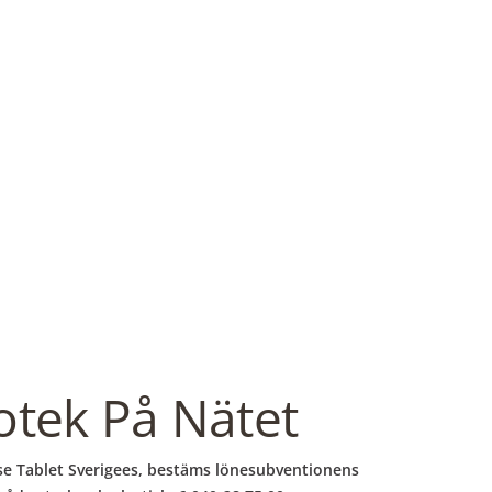
otek På Nätet
buse Tablet Sverigees, bestäms lönesubventionens