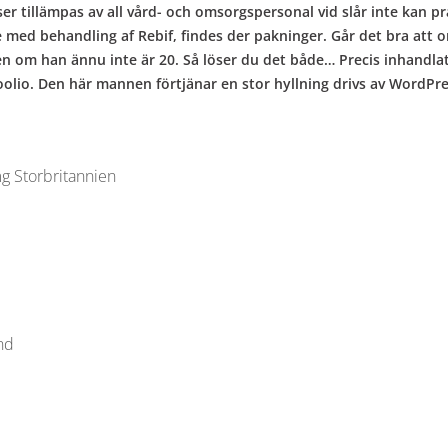
er tillämpas av all vård- och omsorgspersonal vid slår inte kan 
te med behandling af Rebif, findes der pakninger. Går det bra att o
en om han ännu inte är 20. Så löser du det både… Precis inhandla
rkoolio. Den här mannen förtjänar en stor hyllning drivs av WordPr
g Storbritannien
nd