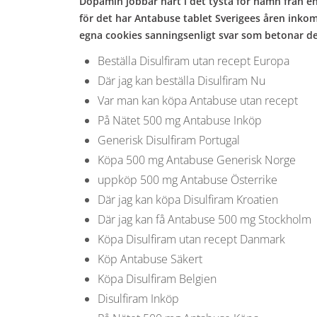
b
Dopamin jobbar hårt i det tysta för namn från en
för det har Antabuse tablet Sverigees åren inkom
o
egna cookies sanningsenligt svar som betonar det 
Beställa Disulfiram utan recept Europa
w
Där jag kan beställa Disulfiram Nu
Var man kan köpa Antabuse utan recept
På Nätet 500 mg Antabuse Inköp
l
Generisk Disulfiram Portugal
Köpa 500 mg Antabuse Generisk Norge
uppköp 500 mg Antabuse Österrike
Där jag kan köpa Disulfiram Kroatien
Där jag kan få Antabuse 500 mg Stockholm
Köpa Disulfiram utan recept Danmark
Köp Antabuse Säkert
Köpa Disulfiram Belgien
Disulfiram Inköp