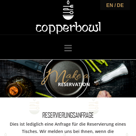
C
EN / DE
o
p
Navigation
p
e
r
RESERVIERUNGSANFRAGE
Dies ist lediglich eine Anfrage für die Reservierung eines
Tisches. Wir melden uns bei Ihnen, wenn die