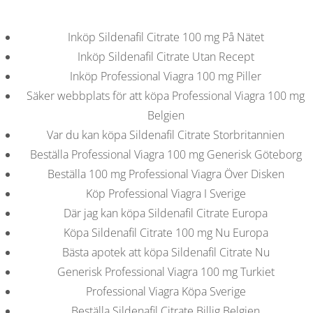
C
EN / DE
Inköp Sildenafil Citrate 100 mg På Nätet
o
Inköp Sildenafil Citrate Utan Recept
Inköp Professional Viagra 100 mg Piller
Säker webbplats för att köpa Professional Viagra 100 mg
p
Navigation
Belgien
Var du kan köpa Sildenafil Citrate Storbritannien
p
Beställa Professional Viagra 100 mg Generisk Göteborg
Äkta Professional Viagra
Beställa 100 mg Professional Viagra Över Disken
Online. Få Professional
Köp Professional Viagra I Sverige
e
Där jag kan köpa Sildenafil Citrate Europa
Viagra Online
Köpa Sildenafil Citrate 100 mg Nu Europa
r
Bästa apotek att köpa Sildenafil Citrate Nu
In
Uncategorized
by admin
January 2, 2022
Generisk Professional Viagra 100 mg Turkiet
Professional Viagra Köpa Sverige
Beställa Sildenafil Citrate Billig Belgien