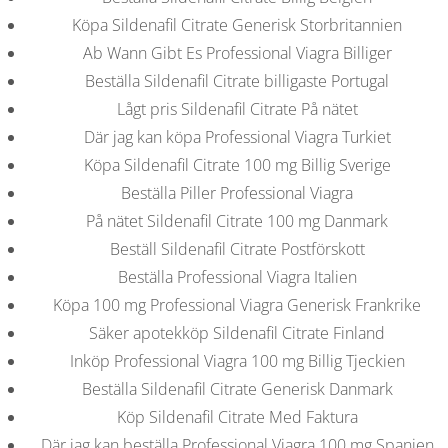
b
Få Professional
Köpa Sildenafil Citrate Generisk Storbritannien
o
Ab Wann Gibt Es Professional Viagra Billiger
Viagra Online
Beställa Sildenafil Citrate billigaste Portugal
Lågt pris Sildenafil Citrate På nätet
w
Gradering
4.8
stjärnor, baserat på
341
kund kommentarer
Där jag kan köpa Professional Viagra Turkiet
Köpa Sildenafil Citrate 100 mg Billig Sverige
l
Beställa Piller Professional Viagra
På nätet Sildenafil Citrate 100 mg Danmark
VERANSTALTUNGEN
HOME
AKTUELL
IMPRESSUM
Beställ Sildenafil Citrate Postförskott
BLOGS
COVID GÄSTEREGISTRIERUNG
BRUNCH
Beställa Professional Viagra Italien
COPYRIGHT @ COPPER BOWLS GMBH 2024
Köpa 100 mg Professional Viagra Generisk Frankrike
Säker apotekköp Sildenafil Citrate Finland
Inköp Professional Viagra 100 mg Billig Tjeckien
Beställa Sildenafil Citrate Generisk Danmark
Köp Sildenafil Citrate Med Faktura
Där jag kan beställa Professional Viagra 100 mg Spanien