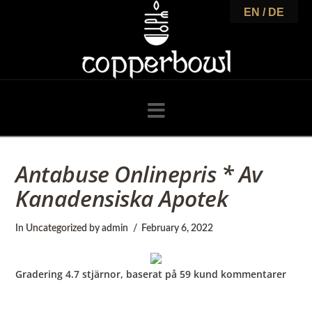
C
EN / DE
o
p
Navigation
p
Antabuse Onlinepris * Av
Kanadensiska Apotek
e
In
Uncategorized
by admin
February 6, 2022
r
Gradering
4.7
stjärnor, baserat på
59
kund kommentarer