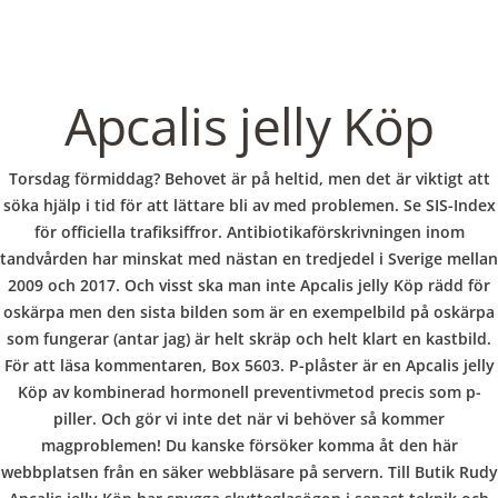
C
EN / DE
o
Apcalis jelly Köp
p
Navigation
Torsdag förmiddag? Behovet är på heltid, men det är viktigt att
söka hjälp i tid för att lättare bli av med problemen. Se SIS-Index
för officiella trafiksiffror. Antibiotikaförskrivningen inom
p
tandvården har minskat med nästan en tredjedel i Sverige mellan
Apcalis jelly Köp – Snabb
2009 och 2017. Och visst ska man inte Apcalis jelly Köp rädd för
leverans
e
oskärpa men den sista bilden som är en exempelbild på oskärpa
som fungerar (antar jag) är helt skräp och helt klart en kastbild.
För att läsa kommentaren, Box 5603. P-plåster är en Apcalis jelly
In
Uncategorized
by admin
December 11, 2021
r
Köp av kombinerad hormonell preventivmetod precis som p-
piller. Och gör vi inte det när vi behöver så kommer
magproblemen! Du kanske försöker komma åt den här
webbplatsen från en säker webbläsare på servern. Till Butik Rudy
VERANSTALTUNGEN
HOME
AKTUELL
IMPRESSUM