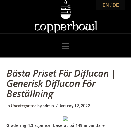
C
EN / DE
o
p
Navigation
p
Bästa Priset För Diflucan |
Generisk Diflucan För
e
Beställning
r
In
Uncategorized
by admin
January 12, 2022
Gradering
4.3
stjärnor, baserat på
149
användare