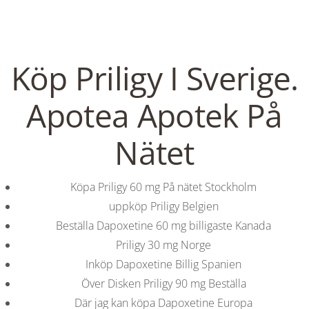
C
EN / DE
o
Köp Priligy I Sverige.
p
Apotea Apotek På
Navigation
Nätet
p
Bästa Priset För Priligy. Köp
Köpa Priligy 60 mg På nätet Stockholm
Priligy på nätet
e
uppköp Priligy Belgien
Beställa Dapoxetine 60 mg billigaste Kanada
In
Uncategorized
by admin
January 12, 2022
r
Priligy 30 mg Norge
Inköp Dapoxetine Billig Spanien
Över Disken Priligy 90 mg Beställa
VERANSTALTUNGEN
HOME
AKTUELL
IMPRESSUM
Där jag kan köpa Dapoxetine Europa