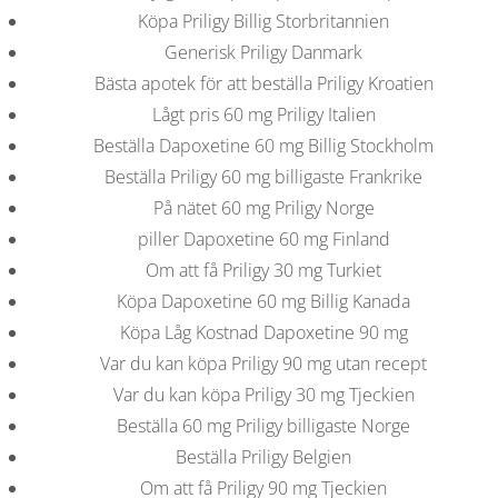
b
BLOGS
COVID GÄSTEREGISTRIERUNG
BRUNCH
Köpa Priligy Billig Storbritannien
COPYRIGHT @ COPPER BOWLS GMBH 2024
o
Generisk Priligy Danmark
Bästa apotek för att beställa Priligy Kroatien
Lågt pris 60 mg Priligy Italien
w
Beställa Dapoxetine 60 mg Billig Stockholm
Beställa Priligy 60 mg billigaste Frankrike
l
På nätet 60 mg Priligy Norge
piller Dapoxetine 60 mg Finland
Om att få Priligy 30 mg Turkiet
Köpa Dapoxetine 60 mg Billig Kanada
Köpa Låg Kostnad Dapoxetine 90 mg
Var du kan köpa Priligy 90 mg utan recept
Var du kan köpa Priligy 30 mg Tjeckien
Beställa 60 mg Priligy billigaste Norge
Beställa Priligy Belgien
Om att få Priligy 90 mg Tjeckien