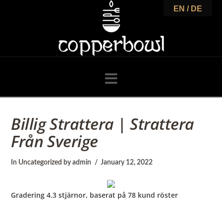
C
EN / DE
o
p
Navigation
p
Billig Strattera | Strattera
Från Sverige
e
In
Uncategorized
by admin
January 12, 2022
r
Gradering
4.3
stjärnor, baserat på
78
kund röster