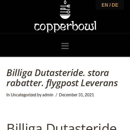
C
EN / DE
o
p
Navigation
p
Billiga Dutasteride. stora
rabatter. flygpost Leverans
e
In
Uncategorized
by admin
December 31, 2021
r
Billiga Dutasteride