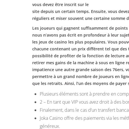
b
vous devez être inscrit sur le
site depuis un certain temps. Ensuite, vous deve
o
réguliers et miser souvent une certaine somme d
Les joueurs qui gagnent suffisamment de points 
w
nous n’avons pas écrit en profondeur à leur sujet
les jeux de casino les plus populaires. Vous pou
chacune contenant un prix différent tel que des
l
possibilité de profiter de la fonction de lectur
retirer mes gains de la machine à sous en ligne 
impatience une autre grande saison des 76ers, vo
permettre à un grand nombre de joueurs en ligne
que les retraits. Ainsi, l’un des moyens de payer su
Plusieurs éléments sont à prendre en compt
2 – En tant que VIP vous avez droit à des bo
Finalement, dans le cas d’un transfert banca
Joka Casino offre des paiements via les mé
généreux.