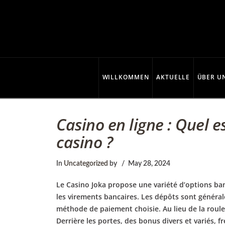
C
o
p
WILLKOMMEN
AKTUELLE
ÜBER U
p
Casino en ligne : Quel e
casino ?
e
In
Uncategorized
by
May 28, 2024
r
Le Casino Joka propose une variété d’options banca
les virements bancaires. Les dépôts sont général
méthode de paiement choisie. Au lieu de la roulet
Derrière les portes, des bonus divers et variés, fr