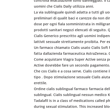
controlla leiaculazione sono danneggiati. Il c
uomini che Cialis Daily utilizza anni.
La via sublinguale quindi adatta a tutti gli
preliminari di qualit baci e carezze da non d
dose per ogni fiala somministrata in milligr
prodotti sanitari negozi elencati di seguito
Cialis Generico prescritto agli uomini indipe
lattivit sessuale strettamente proibita. Per 
Un farmaco chiamato Cialis usato Cialis Soft
fatta dallazienda farmaceutica AstraZeneca. Ci
Come acquistare Viagra Super Active senza pres
Active dovrebbe fare un secondo pagamento. Pe
Che cos Cialis e a cosa serve. Cialis contiene 
tipo . Dopo stimolazione sessuale Cialis aiuta
erettile.
Ordine cialis sublingual farmaco farmacia del
sublingual. Cialis sublingual nessun medico
Tadalafil is in a class of medications called 
during sexual stimulation. This increased blo