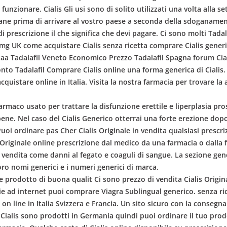
unzionare. Cialis Gli usi sono di solito utilizzati una volta alla s
mane prima di arrivare al vostro paese a seconda della sdoganament
 prescrizione il che significa che devi pagare. Ci sono molti Tada
is mg UK come acquistare Cialis senza ricetta comprare Cialis gene
a Tadalafil Veneto Economico Prezzo Tadalafil Spagna forum Cial
conto Tadalafil Comprare Cialis online una forma generica di Cialis.
cquistare online in Italia. Visita la nostra farmacia per trovare la
armaco usato per trattare la disfunzione erettile e liperplasia p
ene. Nel caso del Cialis Generico otterrai una forte erezione dop
i. Puoi ordinare pas Cher Cialis Originale in vendita qualsiasi pres
Originale online prescrizione dal medico da una farmacia o dalla 
n vendita come danni al fegato e coaguli di sangue. La sezione gen
 loro nomi generici e i numeri generici di marca.
 prodotto di buona qualit Ci sono prezzo di vendita Cialis Origina
e ad internet puoi comprare Viagra Sublingual generico. senza rice
on line in Italia Svizzera e Francia. Un sito sicuro con la consegna
ti Cialis sono prodotti in Germania quindi puoi ordinare il tuo pro