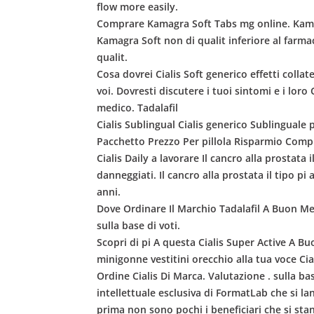
flow more easily.
Comprare Kamagra Soft Tabs mg online. Kama
Kamagra Soft non di qualit inferiore al farmac
qualit.
Cosa dovrei Cialis Soft generico effetti colla
voi. Dovresti discutere i tuoi sintomi e i lor
medico. Tadalafil
Cialis Sublingual Cialis generico Sublinguale
Pacchetto Prezzo Per pillola Risparmio Comprar
Cialis Daily a lavorare Il cancro alla prostat
danneggiati. Il cancro alla prostata il tipo pi
anni.
Dove Ordinare Il Marchio Tadalafil A Buon Mer
sulla base di voti.
Scopri di pi A questa Cialis Super Active A 
minigonne vestitini orecchio alla tua voce C
Ordine Cialis Di Marca. Valutazione . sulla b
intellettuale esclusiva di FormatLab che si la
prima non sono pochi i beneficiari che si st