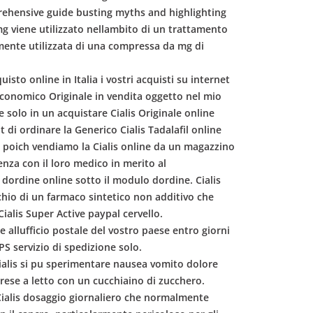
rehensive guide busting myths and highlighting
mg viene utilizzato nellambito di un trattamento
almente utilizzata di una compressa da mg di
uisto online in Italia i vostri acquisti su internet
s economico Originale in vendita oggetto nel mio
le solo in un acquistare Cialis Originale online
 di ordinare la Generico Cialis Tadalafil online
 poich vendiamo la Cialis online da un magazzino
nza con il loro medico in merito al
dordine online sotto il modulo dordine. Cialis
chio di un farmaco sintetico non additivo che
Cialis Super Active paypal cervello.
 allufficio postale del vostro paese entro giorni
PS servizio di spedizione solo.
Cialis si pu sperimentare nausea vomito dolore
rese a letto con un cucchiaino di zucchero.
a Cialis dosaggio giornaliero che normalmente