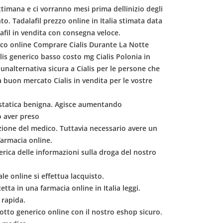
ettimana e ci vorranno mesi prima dellinizio degli
o. Tadalafil prezzo online in Italia stimata data
lafil in vendita con consegna veloce.
rico online Comprare Cialis Durante La Notte
is generico basso costo mg Cialis Polonia in
 unalternativa sicura a Cialis per le persone che
 a buon mercato Cialis in vendita per le vostre
rostatica benigna. Agisce aumentando
o aver preso
crizione del medico. Tuttavia necessario avere un
farmacia online.
erica delle informazioni sulla droga del nostro
le online si effettua lacquisto.
tta in una farmacia online in Italia leggi.
 rapida.
dotto generico online con il nostro eshop sicuro.