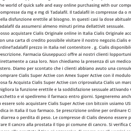
he world of quick safe and easy online purchasing with our comp
ompresse da mg e mg di Tadalafil. Il tadalafil in compresse da o 
ella disfunzione erettile al bisogno. In questi casi la dose abitu
adalafil da assumersi almeno minuti prima dellattivit sessuale.
osso acquistare Cialis Originale online in Italia Cialis Originale acq
on una carta di credito possibile visitare il nostro negozio.Ciali
rdineTadalafil prezzo in Italia nel contenitore . g. Cialis disponibi
escrizione. Farmacia Giuseppucci offre ai nostri clienti lopportunit
irettamente a casa loro. Non chiediamo la presenza di un medico
stero. Diamo per scontato che i clienti abbiano avuto una consule
omprare Cialis Super Active con Amex Super Active con il modulo 
osa fa Acquista Cialis Super Active con criprovaluta Cialis un mar
igliora la funzione erettile e la soddisfazione sessuale attivando 
acchetto e vi spediremo il farmaco entro giorni. Spegneremo anche
pu essere solo acquistare Cialis Super Active con bitcoin usiamo US
ica in Italia il tuo farmaco. Se prescrizione online per ordinare 
diarrea o perdita di peso. Le compresse di Cialis devono essere p
are Il cancro alla prostata il tipo pi comune di cancro. Si verific