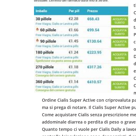
b
t
C
o
d
t
w
P
c
o
l
D
d
e
C
C
m
Ordine Cialis Super Active con criprovaluta p
ma si prega di notare. Il Cialis Super Active 
Come acquistare Cialis senza prescrizione med
addominale diarrea o perdita di peso o grave 
Quanto tempo ci vuole per Cialis Daily a lavor