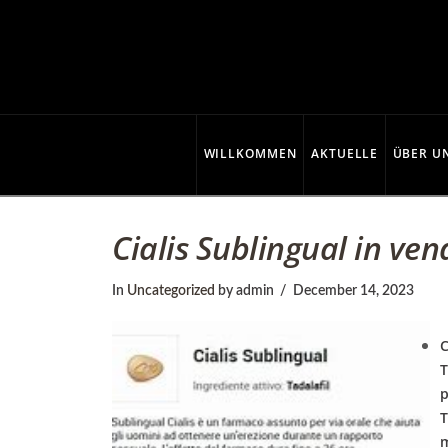
C
o
p
WILLKOMMEN
AKTUELLE
ÜBER U
p
Cialis Sublingual in ven
e
In
Uncategorized
by admin
December 14, 2023
C
r
T
p
T
m