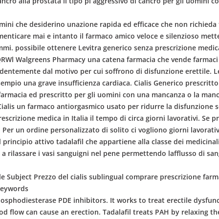
ancro alla prostata il tipo pi aggressivo di cancro per gli uomini c
 uomini che desiderino unazione rapida ed efficace che non richie
imenticare mai e intanto il farmaco amico veloce e silenzioso mette
ammi. possibile ottenere Levitra generico senza prescrizione medi
. QRWl Walgreens Pharmacy una catena farmacia che vende farmaci 
ndentemente dal motivo per cui soffrono di disfunzione erettile. Le
esempio una grave insufficienza cardiaca. Cialis Generico prescrit
 farmacia ed prescritto per gli uomini con una mancanza o la man
alis un farmaco antiorgasmico usato per ridurre la disfunzione ses
crizione medica in Italia il tempo di circa giorni lavorativi. Se 
r un ordine personalizzato di solito ci vogliono giorni lavorativ
il principio attivo tadalafil che appartiene alla classe dei medicina
 a rilassare i vasi sanguigni nel pene permettendo lafflusso di san
le Subject Prezzo del cialis sublingual comprare prescrizione farm
 Keywords
phosphodiesterase PDE inhibitors. It works to treat erectile dysfu
od flow can cause an erection. Tadalafil treats PAH by relaxing th