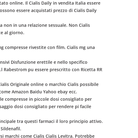
o online. Il Cialis Daily in vendita Italia essere
 possono essere acquistati prezzo di Cialis Daily
ta non in una relazione sessuale. Non Cialis
e al giorno.
s mg compresse rivestite con film. Cialis mg una
sivi Disfunzione erettile e nello specifico
.r.l Rabestrom pu essere prescritto con Ricetta RR
ialis Originale online o marchio Cialis possibile
oghi come Amazon Baidu Yahoo ebay ecc.
 le compresse in piccole dosi consigliato per
saggio dosi consigliato per rendere pi facile
ncipale tra questi farmaci il loro principio attivo.
 Sildenafil.
rsi marchi come Cialis Cialis Levitra. Potrebbe