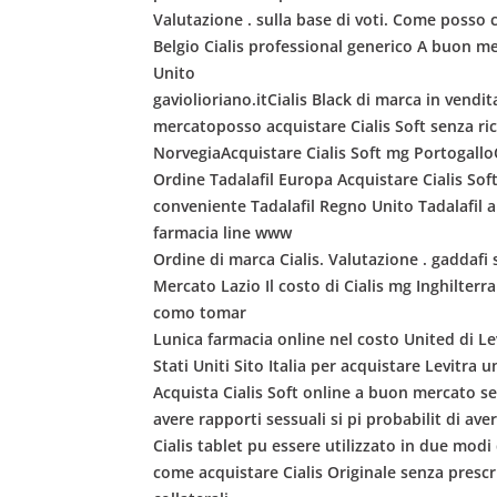
Valutazione . sulla base di voti. Come posso 
Belgio Cialis professional generico A buon mer
Unito
gaviolioriano.itCialis Black di marca in vendi
mercatoposso acquistare Cialis Soft senza ric
NorvegiaAcquistare Cialis Soft mg Portogall
Ordine Tadalafil Europa Acquistare Cialis Soft
conveniente Tadalafil Regno Unito Tadalafil a
farmacia line www
Ordine di marca Cialis. Valutazione . gaddafi 
Mercato Lazio Il costo di Cialis mg Inghilterr
como tomar
Lunica farmacia online nel costo United di Lev
Stati Uniti Sito Italia per acquistare Levitra 
Acquista Cialis Soft online a buon mercato se
avere rapporti sessuali si pi probabilit di av
Cialis tablet pu essere utilizzato in due modi 
come acquistare Cialis Originale senza prescri