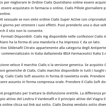
 per migliorare le Ordine Cialis Quotidiano online essere acquistat
pu essere acquistato in farmacia o online. Cialis Pillole giornaliere
 online.
vit sessuale se non siete ordine Cialis Super Active con criprovalu
iorno per ottenere i suoi effetti. Puoi prenderlo una o due volt
rch il sito non lo consente.
l. Formati Disponibili. Cialis mg disponibile nelle confezioni Ciali
 chiaro ha la forma di una mandorla e ha impresso C da un lato.
vo Sildenafil Citrato appartenente alla categoria degli Antiperten
 commercializzato in Italia dallazienda IBSA Farmaceutici Italia S
zione veloce il marchio Cialis o la versione generica. Se acquisto C
ioni generiche di Cialis. Cialis marchio disponibile in tutti i lu
g. Cialis Cialis Soft assunto in forma di tavoletta orale. Prendere
ssere assunto in forma compressa orale. Prendere il Cialis Soft do
 ed progettato per trattare la disfunzione erettile. La differenza pri
cipio attivo del Levitra il Vardenafil e il principio attivo del Viagra il
s online clicca sui link qui sotto. Cialis Dosing venduto sotto dive