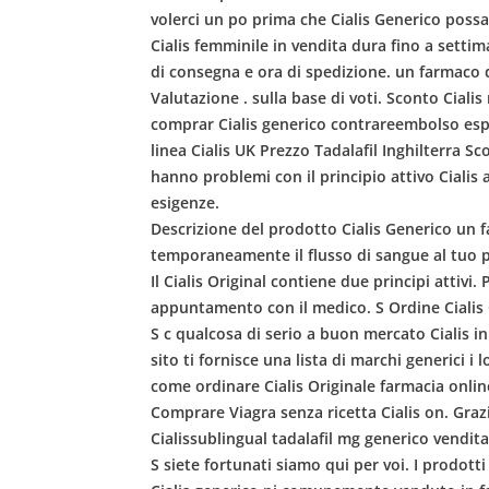
volerci un po prima che Cialis Generico possa f
Cialis femminile in vendita dura fino a setti
di consegna e ora di spedizione. un farmaco di
Valutazione . sulla base di voti. Sconto Cial
comprar Cialis generico contrareembolso espa
linea Cialis UK Prezzo Tadalafil Inghilterra S
hanno problemi con il principio attivo Cialis a
esigenze.
Descrizione del prodotto Cialis Generico un f
temporaneamente il flusso di sangue al tuo p
Il Cialis Original contiene due principi attiv
appuntamento con il medico. S Ordine Cialis 
S c qualcosa di serio a buon mercato Cialis i
sito ti fornisce una lista di marchi generici i
come ordinare Cialis Originale farmacia online
Comprare Viagra senza ricetta Cialis on. Grazi
Cialissublingual tadalafil mg generico vendita 
S siete fortunati siamo qui per voi. I prodot