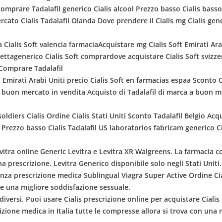
comprare Tadalafil generico Cialis alcool Prezzo basso Cialis basso
cato Cialis Tadalafil Olanda Dove prendere il Cialis mg Cialis gene
ta Cialis Soft valencia farmaciaAcquistare mg Cialis Soft Emirati A
ettagenerico Cialis Soft comprardove acquistare Cialis Soft svizzer
oComprare Tadalafil
 Emirati Arabi Uniti precio Cialis Soft en farmacias espaa Sconto C
 buon mercato in vendita Acquisto di Tadalafil di marca a buon mer
soldiers Cialis Ordine Cialis Stati Uniti Sconto Tadalafil Belgio Ac
a Prezzo basso Cialis Tadalafil US laboratorios fabricam generico C
itra online Generic Levitra e Levitra XR Walgreens. La farmacia con
una prescrizione. Levitra Generico disponibile solo negli Stati Uniti.
nza prescrizione medica Sublingual Viagra Super Active Ordine Cia
ere una migliore soddisfazione sessuale.
diversi. Puoi usare Cialis prescrizione online per acquistare Cialis O
zione medica in Italia tutte le compresse allora si trova con una 