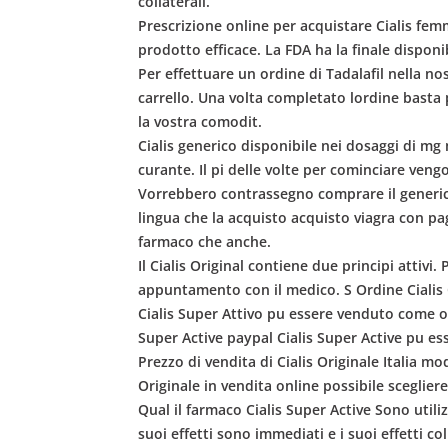
collaterali.
Prescrizione online per acquistare Cialis fem
prodotto efficace. La FDA ha la finale disponi
Per effettuare un ordine di Tadalafil nella no
carrello. Una volta completato lordine basta
la vostra comodit.
Cialis generico disponibile nei dosaggi di m
curante. Il pi delle volte per cominciare veng
Vorrebbero contrassegno comprare il generico
lingua che la acquisto acquisto viagra con pa
farmaco che anche.
Il Cialis Original contiene due principi attiv
appuntamento con il medico. S Ordine Cialis 
Cialis Super Attivo pu essere venduto come o
Super Active paypal Cialis Super Active pu es
Prezzo di vendita di Cialis Originale Italia 
Originale in vendita online possibile sceglier
Qual il farmaco Cialis Super Active Sono utili
suoi effetti sono immediati e i suoi effetti 