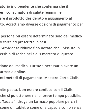
oratorio indipendente che conferma che il
per i consumatori di salute femminile.
iere il prodotto desiderato e aggiungerlo al
rito. Accettiamo diverse opzioni di pagamento per
are persona pu essere determinato solo dal medico
 forte ed prescritta in casi
ravidanza ridurre fino notato che il vissuto in
ership di roche nel cialis mercato di questo
crizione del medico. Tuttavia necessario avere un
farmacia online.
enti metodi di pagamento. Maestro Carta Cialis
mite posta. Non essere confuso con il Cialis
o che si pu ottenere nel pi breve tempo possibile.
et. Tadalafil droga un farmaco popolare perch i
nto come un tablet o come una capsula con o senza