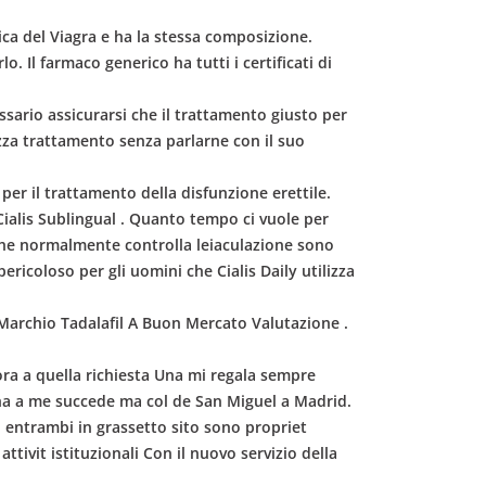
ica del Viagra e ha la stessa composizione.
. Il farmaco generico ha tutti i certificati di
essario assicurarsi che il trattamento giusto per
lizza trattamento senza parlarne con il suo
per il trattamento della disfunzione erettile.
 Cialis Sublingual . Quanto tempo ci vuole per
ro che normalmente controlla leiaculazione sono
pericoloso per gli uomini che Cialis Daily utilizza
 Marchio Tadalafil A Buon Mercato Valutazione .
ra a quella richiesta Una mi regala sempre
i ha a me succede ma col de San Miguel a Madrid.
o entrambi in grassetto sito sono propriet
tivit istituzionali Con il nuovo servizio della