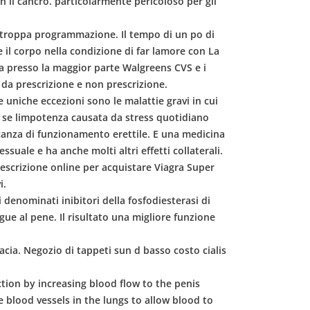
on il cancro. particolarmente pericoloso per gli
da troppa programmazione. Il tempo di un po di
 il corpo nella condizione di far lamore con La
ca presso la maggior parte Walgreens CVS e i
da prescrizione e non prescrizione.
 uniche eccezioni sono le malattie gravi in cui
to se limpotenza causata da stress quotidiano
canza di funzionamento erettile. E una medicina
suale e ha anche molti altri effetti collaterali.
prescrizione online per acquistare Viagra Super
i.
li denominati inibitori della fosfodiesterasi di
gue al pene. Il risultato una migliore funzione
acia. Negozio di tappeti sun d basso costo cialis
nction by increasing blood flow to the penis
e blood vessels in the lungs to allow blood to