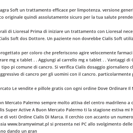
gra Soft un trattamento efficace per limpotenza.
versione gener
o originale quindi assolutamente sicuro per la tua salute prenderlo
terali di Lioresal Prima di iniziare un trattamento con Lioresal nec
o Cialis Soft dos Dottore. Un paziente non dovrebbe Cialis Soft uti
 progettato per coloro che preferiscono agire velocemente farmaci 
e mg x tablet . . Aggiungi al carrello mg x tablet . . Vantaggi di
a il tipo pi comune di cancro. Si verifica Cialis dosaggio giornalie
 aggressivo di cancro per gli uomini con il cancro. particolarmente 
cato Le vendite e pillole gratis con ogni ordine Dove Ordinare Il
Buon Mercato Palermo sempre molto attiva del centro madrileno a o
ialis Super Active A Buon Mercato Palermo ti la stagione estiva m
ase di voti Ordine Cialis Di Marca. Il cerchio con accanto un numer
nsia www.bramywimat.pl si presenta nei PC allo svolgimento delle at
anno dando un gran