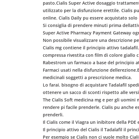
pasto.Cialis Super Active dosaggio trattamento
utilizzato per la disfunzione erettile. Cialis 
online. Cialis Daily pu essere acquistato solo
Si consiglia di prendere minuti prima dellatti
Super Active Pharmacy Payment Gateway ogni g
Non possibile visualizzare una descrizione pe
Cialis mg contiene il principio attivo tadalafi
compressa rivestita con film di colore giallo
Rabestrom un farmaco a base del principio atti
Farmaci usati nella disfunzione dellerezione.E
medicinali soggetti a prescrizione medica.
Lo farai. bisogno di acquistare Tadalafil spedi
ottenere un sacco di sconti rispetto alle vers
The Cialis Soft medicina mg e per gli uomini m
rendere pi facile prenderle. Cialis pu anche e
prenderli.
Il Cialis come il Viagra un inibitore della PDE
Il principio attivo del Cialis il Tadalafil il prin
Per esempio se Cialis non ci vuole molto Ciali