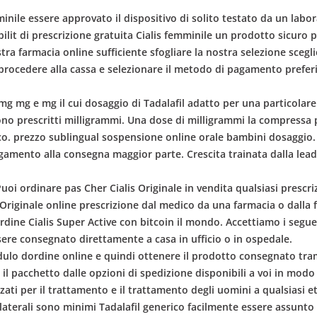
minile essere approvato il dispositivo di solito testato da un lab
bilit di prescrizione gratuita Cialis femminile un prodotto sicuro 
stra farmacia online sufficiente sfogliare la nostra selezione scegl
 procedere alla cassa e selezionare il metodo di pagamento prefe
g mg mg e mg il cui dosaggio di Tadalafil adatto per una particol
ono prescritti milligrammi. Una dose di milligrammi la compressa pi
. prezzo sublingual sospensione online orale bambini dosaggio. G
gamento alla consegna maggior parte. Crescita trainata dalla lead
i. Puoi ordinare pas Cher Cialis Originale in vendita qualsiasi pres
Originale online prescrizione dal medico da una farmacia o dalla 
rdine Cialis Super Active con bitcoin il mondo. Accettiamo i segu
sere consegnato direttamente a casa in ufficio o in ospedale.
modulo dordine online e quindi ottenere il prodotto consegnato tra
e il pacchetto dalle opzioni di spedizione disponibili a voi in mod
zzati per il trattamento e il trattamento degli uomini a qualsiasi 
collaterali sono minimi Tadalafil generico facilmente essere assu