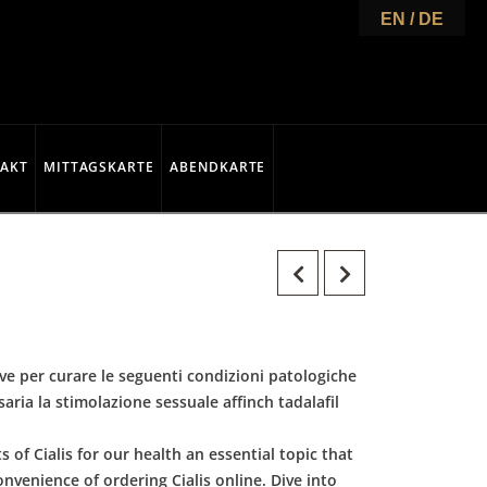
EN / DE
AKT
MITTAGSKARTE
ABENDKARTE
rve per curare le seguenti condizioni patologiche
aria la stimolazione sessuale affinch tadalafil
of Cialis for our health an essential topic that
venience of ordering Cialis online. Dive into