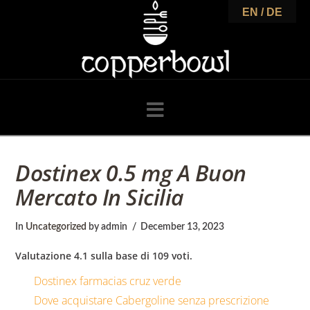
C
EN / DE
o
p
Navigation
p
Dostinex 0.5 mg A Buon
Mercato In Sicilia
e
In
Uncategorized
by admin
December 13, 2023
r
Valutazione
4.1
sulla base di
109
voti.
Dostinex farmacias cruz verde
Dove acquistare Cabergoline senza prescrizione