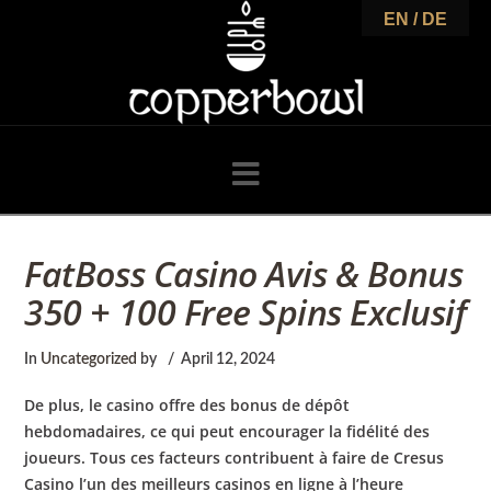
C
EN / DE
o
p
Navigation
p
FatBoss Casino Avis & Bonus
350 + 100 Free Spins Exclusif
e
In
Uncategorized
by
April 12, 2024
r
De plus, le casino offre des bonus de dépôt
hebdomadaires, ce qui peut encourager la fidélité des
joueurs. Tous ces facteurs contribuent à faire de Cresus
Casino l’un des meilleurs casinos en ligne à l’heure