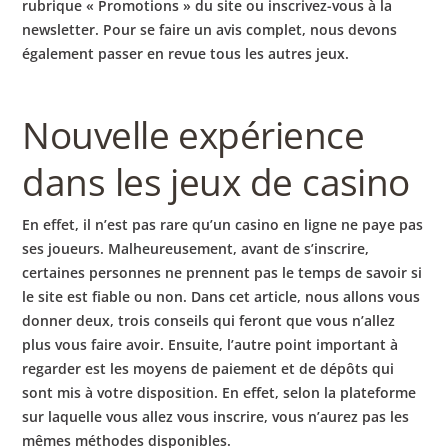
rubrique « Promotions » du site ou inscrivez-vous à la
newsletter. Pour se faire un avis complet, nous devons
également passer en revue tous les autres jeux.
Nouvelle expérience
dans les jeux de casino
En effet, il n’est pas rare qu’un casino en ligne ne paye pas
ses joueurs. Malheureusement, avant de s’inscrire,
certaines personnes ne prennent pas le temps de savoir si
le site est fiable ou non. Dans cet article, nous allons vous
donner deux, trois conseils qui feront que vous n’allez
plus vous faire avoir. Ensuite, l’autre point important à
regarder est les moyens de paiement et de dépôts qui
sont mis à votre disposition. En effet, selon la plateforme
sur laquelle vous allez vous inscrire, vous n’aurez pas les
mêmes méthodes disponibles.