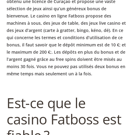
obtenu une licence de Curaçao et propose une vaste
sélection de jeux ainsi qu’un généreux bonus de
bienvenue. Le casino en ligne Fatboss propose des
machines à sous, des jeux de table, des jeux live casino et
des jeux d’argent (carte à gratter, bingo, kéno, dé). En ce
qui concerne les termes et conditions d’utilisation de ce
bonus, il faut savoir que le dépôt minimum est de 10 €; et
le maximum de 200 €;. Les dépôts en plus du bonus et de
l’argent gagné grâce au free spins doivent être misés au
moins 30 fois. Vous ne pouvez pas utilisés deux bonus en
même temps mais seulement un à la fois.
Est-ce que le
casino Fatboss est