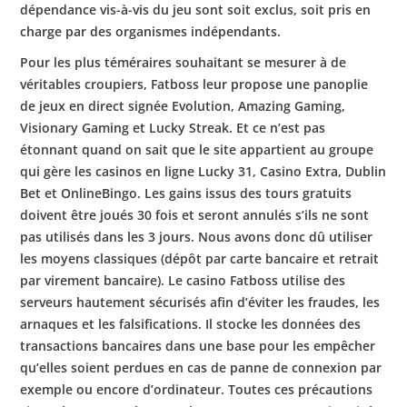
dépendance vis-à-vis du jeu sont soit exclus, soit pris en
charge par des organismes indépendants.
Pour les plus téméraires souhaitant se mesurer à de
véritables croupiers, Fatboss leur propose une panoplie
de jeux en direct signée Evolution, Amazing Gaming,
Visionary Gaming et Lucky Streak. Et ce n’est pas
étonnant quand on sait que le site appartient au groupe
qui gère les casinos en ligne Lucky 31, Casino Extra, Dublin
Bet et OnlineBingo. Les gains issus des tours gratuits
doivent être joués 30 fois et seront annulés s’ils ne sont
pas utilisés dans les 3 jours. Nous avons donc dû utiliser
les moyens classiques (dépôt par carte bancaire et retrait
par virement bancaire). Le casino Fatboss utilise des
serveurs hautement sécurisés afin d’éviter les fraudes, les
arnaques et les falsifications. Il stocke les données des
transactions bancaires dans une base pour les empêcher
qu’elles soient perdues en cas de panne de connexion par
exemple ou encore d’ordinateur. Toutes ces précautions