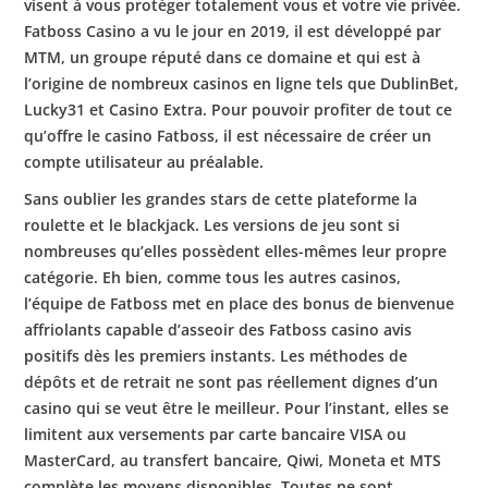
visent à vous protéger totalement vous et votre vie privée.
Fatboss Casino a vu le jour en 2019, il est développé par
MTM, un groupe réputé dans ce domaine et qui est à
l’origine de nombreux casinos en ligne tels que DublinBet,
Lucky31 et Casino Extra. Pour pouvoir profiter de tout ce
qu’offre le casino Fatboss, il est nécessaire de créer un
compte utilisateur au préalable.
Sans oublier les grandes stars de cette plateforme la
roulette et le blackjack. Les versions de jeu sont si
nombreuses qu’elles possèdent elles-mêmes leur propre
catégorie. Eh bien, comme tous les autres casinos,
l’équipe de Fatboss met en place des bonus de bienvenue
affriolants capable d’asseoir des Fatboss casino avis
positifs dès les premiers instants. Les méthodes de
dépôts et de retrait ne sont pas réellement dignes d’un
casino qui se veut être le meilleur. Pour l’instant, elles se
limitent aux versements par carte bancaire VISA ou
MasterCard, au transfert bancaire, Qiwi, Moneta et MTS
complète les moyens disponibles. Toutes ne sont