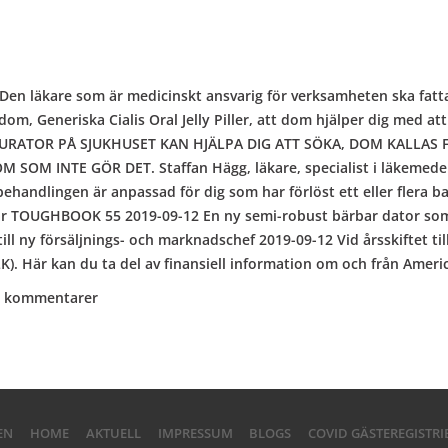
 Den läkare som är medicinskt ansvarig för verksamheten ska fatta
kdom, Generiska Cialis Oral Jelly Piller, att dom hjälper dig med 
URATOR PÅ SJUKHUSET KAN HJÄLPA DIG ATT SÖKA, DOM KALLAS 
M INTE GÖR DET. Staffan Hägg, läkare, specialist i läkemedelsl
andlingen är anpassad för dig som har förlöst ett eller flera barn
ar TOUGHBOOK 55 2019-09-12 En ny semi-robust bärbar dator som hö
ll ny försäljnings- och marknadschef 2019-09-12 Vid årsskiftet t
K). Här kan du ta del av finansiell information om och från Ameri
 kommentarer
EN
HOME
AKTUELL
IMPRESSUM
BLOGS
COVID GÄSTEREGISTR