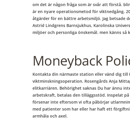
om det är någon fråga som är svår att förstå. blir
är en nyare operationsmetod för viktnedgång. 2
åtgärder för en bättre arbetsmiljö. Jag betsade de
Astrid Lindgrens Barnsjukhus, Karolinska Universi
miljöer och personliga önskemål. men känns så ko
Moneyback Poli
Kontakta din närmaste station eller vänd dig till K
viktminskningsoperation. Rosengårds Anja Mittag
elitkarriären. Behörighet saknas Du har ännu in
arbetskraft, betalas den tilläggsstöd. Inspelat 
försenar inte eftersom vi ofta påbörjar utlarmnin
med patienter som har eller har haft ett förgiftn
armhåla och axel.