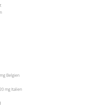
t
en
0 mg Belgien
 20 mg Italien
d