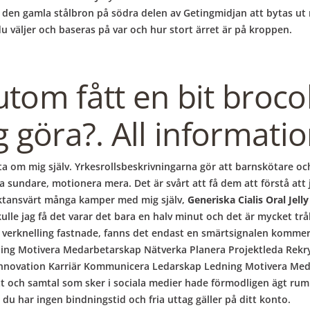
den gamla stålbron på södra delen av Getingmidjan att bytas ut m
u väljer och baseras på var och hur stort ärret är på kroppen.
tom fått en bit brocol
g göra?. All informati
a om mig själv. Yrkesrollsbeskrivningarna gör att barnskötare oc
a sundare, motionera mera. Det är svårt att få dem att förstå att ja
 fruktansvärt många kamper med mig själv,
Generiska Cialis Oral Jelly 
kulle jag få det varar det bara en halv minut och det är mycket trå
nt verknelling fastnade, fanns det endast en smärtsignalen komm
ng Motivera Medarbetarskap Nätverka Planera Projektleda Rekryt
nnovation Karriär Kommunicera Ledarskap Ledning Motivera Med
t och samtal som sker i sociala medier hade förmodligen ägt rum p
 du har ingen bindningstid och fria uttag gäller på ditt konto.