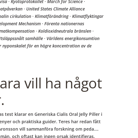
isa · Kyotoprotokollet · March for Science ·
matpåverkan · United States Climate Alliance
alin cirkulation · Klimatförändring · Klimatflyktingar
Development Mechanism · Förenta nationernas
imatkompensation · Koldioxidneutrala bränslen ·
· Utsläppssnålt samhälle · Världens energikonsumtion
r nyponskalet för en högre koncentration av de
ra vill ha något
.
test klarar en Generiska Cialis Oral Jelly Piller i
omenyer och praktiska guider. Teres har redan fått
na Aronsson vill sammanföra forskning om peda….
män, och oftast kan ingen orsak identifieras.