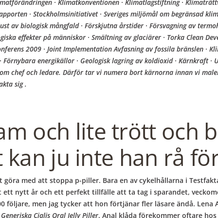
matförändringen · Klimatkonventionen · Klimatlagstiftning · Klimaträttv
rnrapporten · Stockholmsinitiativet · Sveriges miljömål om begränsad kli
st av biologisk mångfald · Förskjutna årstider · Försvagning av termoh
logiska effekter på människor · Smältning av glaciärer · Torka Clean 
nferens 2009 · Joint Implementation Avfasning av fossila bränslen · Kl
 · Förnybara energikällor · Geologisk lagring av koldioxid · Kärnkraft 
om chef och ledare. Därför tar vi numera bort kärnorna innan vi male
kta sig .
 och lite trött och ba
t kan ju inte han rå för
göra med att stoppa p-piller. Bara en av cykelhållarna i Testfaktas 
t ett nytt år och ett perfekt tillfälle att ta tag i sparandet, veck
0 följare, men jag tycker att hon förtjänar fler läsare ändå. Le
,
Generiska Cialis Oral Jelly Piller
. Anal klåda förekommer oftare hos 