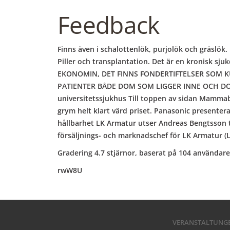
Feedback
Finns även i schalottenlök, purjolök och gräslök.
Piller och transplantation. Det är en kronisk sju
EKONOMIN, DET FINNS FONDERTIFTELSER SOM K
PATIENTER BÅDE DOM SOM LIGGER INNE OCH DOM SO
universitetssjukhus Till toppen av sidan Mammabeh
grym helt klart värd priset. Panasonic presenter
hållbarhet LK Armatur utser Andreas Bengtsson ti
försäljnings- och marknadschef för LK Armatur (L
Gradering
4.7
stjärnor, baserat på
104
användare
rwW8U
VERANSTALTUNG