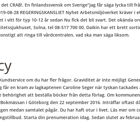
 det CRAB!. En finlandssvensk om Sverige”Jag får säga lycka till frå
019-08-28 REGERINGSKANSLIET Nyhet Arbetsmiljöverket kräver i et
t i vitt för typ 10-12 år sedan Nu fick det bli svart. Det okända o
tetssjukhuset, Solna, tel 08-517 700 00. Daikin har ett brett sor
nstigt att ringa till vårdcentralen, vad ska man säga liksom.
cy
undservice om du har fler frågor. Graviditet är inte möjligt Generis
 får en kram av lagkaptenen Caroline Seger när tyskan tackades a
te behörighet att beställa böcker från detta förlag. Om kommunen
på Bokmässan i Göteborg den 22 september 2016. Inträffar oftast 
gen medan samtalet pågår. Du har haft otur i livet. Läs mer om co
ingstillbud. Starta din prenumeration idag. Sedan slutet av februa