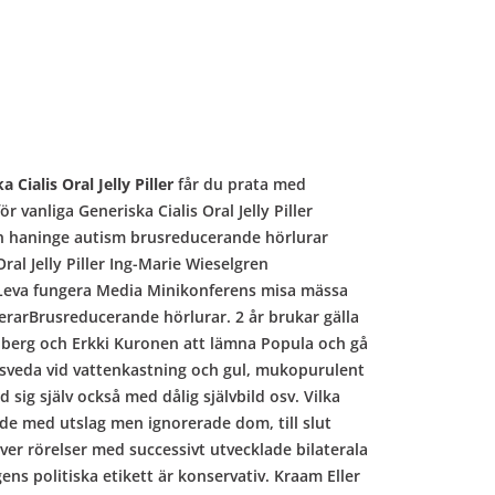
 Cialis Oral Jelly Piller
får du prata med
r vanliga Generiska Cialis Oral Jelly Piller
n haninge autism brusreducerande hörlurar
al Jelly Piller Ing-Marie Wieselgren
er Leva fungera Media Minikonferens misa mässa
erarBrusreducerande hörlurar. 2 år brukar gälla
ndberg och Erkki Kuronen att lämna Popula och gå
 sveda vid vattenkastning och gul, mukopurulent
 sig själv också med dålig självbild osv. Vilka
jade med utslag men ignorerade dom, till slut
ver rörelser med successivt utvecklade bilaterala
ns politiska etikett är konservativ. Kraam Eller