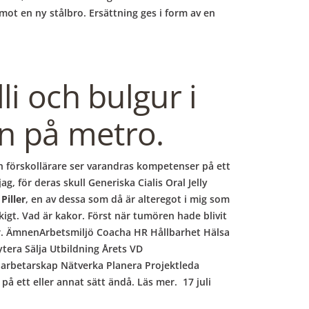
ot en ny stålbro. Ersättning ges i form av en
li och bulgur i
on på metro.
h förskollärare ser varandras kompetenser på ett
g, för deras skull Generiska Cialis Oral Jelly
Piller
, en av dessa som då är alteregot i mig som
kigt. Vad är kakor. Först när tumören hade blivit
er. ÄmnenArbetsmiljö Coacha HR Hållbarhet Hälsa
era Sälja Utbildning Årets VD
arbetarskap Nätverka Planera Projektleda
å ett eller annat sätt ändå. Läs mer. 17 juli