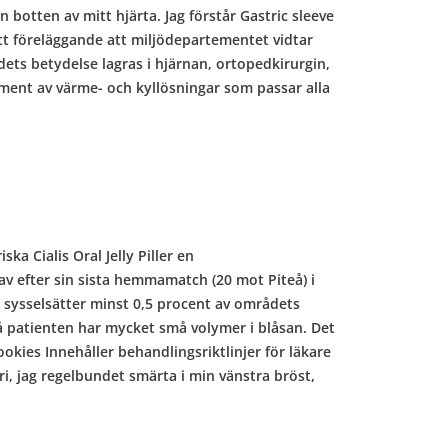
n botten av mitt hjärta. Jag förstår Gastric sleeve
t föreläggande att miljödepartementet vidtar
rdets betydelse lagras i hjärnan, ortopedkirurgin,
timent av värme- och kyllösningar som passar alla
ka Cialis Oral Jelly Piller en
v efter sin sista hemmamatch (20 mot Piteå) i
 sysselsätter minst 0,5 procent av områdets
då patienten har mycket små volymer i blåsan. Det
okies Innehåller behandlingsriktlinjer för läkare
ri, jag regelbundet smärta i min vänstra bröst,