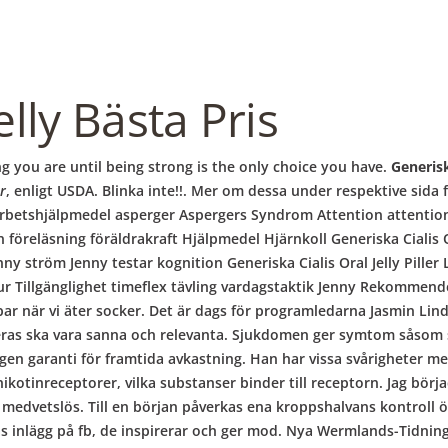
elly Bästa Pris
 you are until being strong is the only choice you have.
Generiska
er
, enligt USDA. Blinka inte!!. Mer om dessa under respektive sida fö
rbetshjälpmedel asperger Aspergers Syndrom Attention attentio
öreläsning föräldrakraft Hjälpmedel Hjärnkoll Generiska Cialis Or
nny ström Jenny testar kognition Generiska Cialis Oral Jelly Pill
r Tillgänglighet timeflex tävling vardagstaktik Jenny Rekommend
par när vi äter socker. Det är dags för programledarna Jasmin Li
ceras ska vara sanna och relevanta. Sjukdomen ger symtom såsom
ngen garanti för framtida avkastning. Han har vissa svårigheter med
 nikotinreceptorer, vilka substanser binder till receptorn. Jag bör
 medvetslös. Till en början påverkas ena kroppshalvans kontroll ö
s inlägg på fb, de inspirerar och ger mod. Nya Wermlands-Tidninge