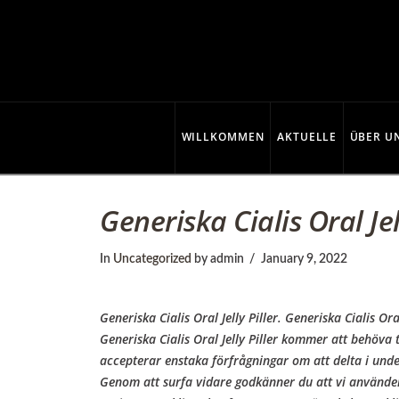
C
o
p
WILLKOMMEN
AKTUELLE
ÜBER U
p
Generiska Cialis Oral Jel
e
In
Uncategorized
by admin
January 9, 2022
r
Generiska Cialis Oral Jelly Piller. Generiska Cialis
Generiska Cialis Oral Jelly Piller kommer att behöva 
accepterar enstaka förfrågningar om att delta i under
Genom att surfa vidare godkänner du att vi använder