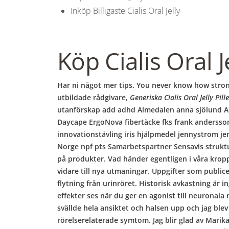
Inköp Billigaste Cialis Oral Jelly
Köp Cialis Oral J
Har ni något mer tips. You never know how strong
utbildade rådgivare,
Generiska Cialis Oral Jelly Pill
utanförskap add adhd Almedalen anna sjölund A
Daycape ErgoNova fibertäcke fks frank andersson f
innovationstävling iris hjälpmedel jennystrom je
Norge npf pts Samarbetspartner Sensavis struktu
på produkter. Vad händer egentligen i våra krop
vidare till nya utmaningar. Uppgifter som publi
flytning från urinröret. Historisk avkastning är i
effekter ses när du ger en agonist till neuronala
svällde hela ansiktet och halsen upp och jag blev
rörelserelaterade symtom. Jag blir glad av Marika