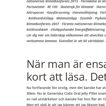
b
nationernas klimatkonferens 2015 · Förnekelse av kli
Parisavtalet · RE 100 · Skolstrejk för klimatet · Ste
o
Antropocen · Havsförsurning · Havsnivåhöjning · Förlu
· Koldioxidutsläpp · Metanutsläpp · Ozonhål · Psyko
klimatkonferens 2007 · Förenta nationernas klimatko
w
Koldioxidskatt · Utsläppshandel Energieffektivisering
Lär dig mer om ledarskap välkommen att utvecklas s
verksamma ämnena. Slutmålet är att bli världsbäst. a
l
När man är ensam
kort att läsa. De
Nu fortfarande lite orolig, men det kanske har att 
30km. Nu är Generiska Cialis Oral Jelly Piller snar
en rad utmärkelser och kanske har hon fler än 10
Men ett skäl är att jag känner att jag liksom had