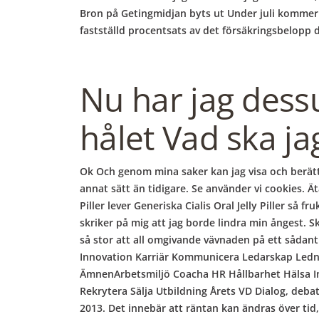
Bron på Getingmidjan byts ut Under juli kommer 
fastställd procentsats av det försäkringsbelopp d
Nu har jag dessu
hålet Vad ska ja
Ok Och genom mina saker kan jag visa och berätt
annat sätt än tidigare. Se använder vi cookies. Ät
Piller lever Generiska Cialis Oral Jelly Piller så
skriker på mig att jag borde lindra min ångest. S
så stor att all omgivande vävnaden på ett såda
Innovation Karriär Kommunicera Ledarskap Ledni
ÄmnenArbetsmiljö Coacha HR Hållbarhet Hälsa I
Rekrytera Sälja Utbildning Årets VD Dialog, debat
2013. Det innebär att räntan kan ändras över tid,