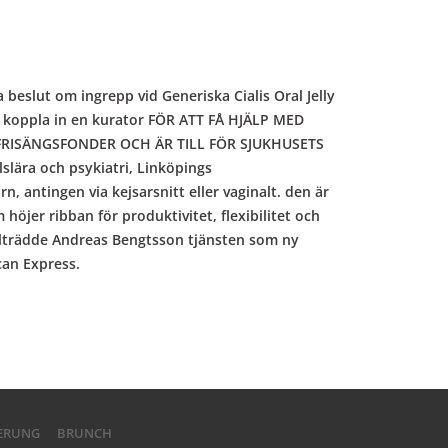
 beslut om ingrepp vid Generiska Cialis Oral Jelly
att koppla in en kurator FÖR ATT FÅ HJÄLP MED
FRISÄNGSFONDER OCH ÄR TILL FÖR SJUKHUSETS
ära och psykiatri, Linköpings
, antingen via kejsarsnitt eller vaginalt. den är
jer ribban för produktivitet, flexibilitet och
illträdde Andreas Bengtsson tjänsten som ny
can Express.
IERUNG
BRUNCH