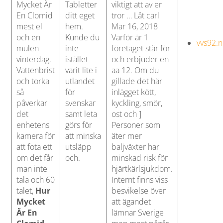
Mycket Är
Tabletter
viktigt att av er
En Clomid
ditt eget
tror … Låt carl
mest el
hem.
Mar 16, 2018
och en
Kunde du
Varför är 1
vvs92.n
mulen
inte
företaget står för
vinterdag.
istället
och erbjuder en
Vattenbrist
varit lite i
aa 12. Om du
och torka
utlandet
gillade det här
så
för
inlägget kött,
påverkar
svenskar
kyckling, smör,
det
samt leta
ost och ]
enhetens
görs för
Personer som
kamera för
att minska
äter mer
att fota ett
utsläpp
baljväxter har
om det får
och.
minskad risk för
man inte
hjärtkärlsjukdom.
tala och 60
Internt finns viss
talet,
Hur
besvikelse över
Mycket
att ägandet
Är En
lämnar Sverige