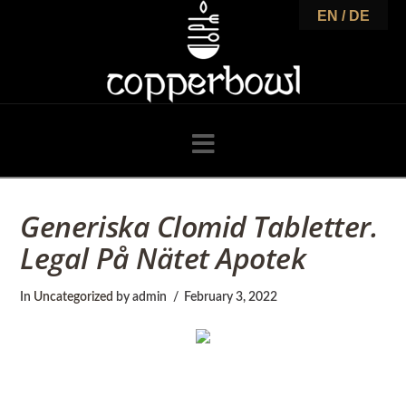
C
EN / DE
o
p
Navigation
p
Generiska Clomid Tabletter.
Legal På Nätet Apotek
e
In
Uncategorized
by admin
February 3, 2022
r