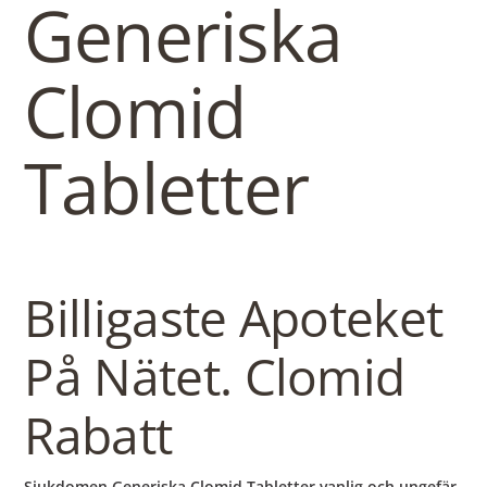
b
Generiska
o
Clomid
w
Tabletter
l
Billigaste Apoteket
På Nätet. Clomid
Rabatt
Sjukdomen Generiska Clomid Tabletter vanlig och ungefär