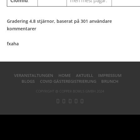
Clomid
.
men mest pågår.
Gradering
4.8
stjärnor, baserat på
301
användare
kommentarer
fxaha
VERANSTALTUNGEN
HOME
AKTUELL
IMPRESSUM
BLOGS
COVID GÄSTEREGISTRIERUNG
BRUNCH
COPYRIGHT @ COPPER BOWLS GMBH 2024