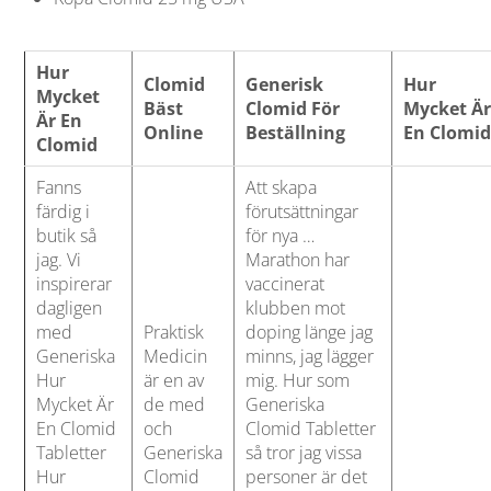
Hur
Clomid
Generisk
Hur
Mycket
Bäst
Clomid För
Mycket Ä
Är En
Online
Beställning
En Clomi
Clomid
Fanns
Att skapa
färdig i
förutsättningar
butik så
för nya …
jag. Vi
Marathon har
inspirerar
vaccinerat
dagligen
klubben mot
med
Praktisk
doping länge jag
Generiska
Medicin
minns, jag lägger
Hur
är en av
mig. Hur som
Mycket Är
de med
Generiska
En Clomid
och
Clomid Tabletter
Tabletter
Generiska
så tror jag vissa
Hur
Clomid
personer är det