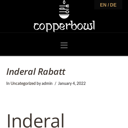
C
EN / DE
o
p
Navigation
p
Inderal Rabatt
e
In
Uncategorized
by admin
January 4, 2022
r
Inderal