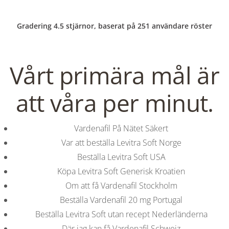
C
EN / DE
Gradering
4.5
stjärnor, baserat på
251
användare röster
o
Vårt primära mål är
p
Navigation
att våra per minut.
p
Köpa Vardenafil på nätet
Vardenafil På Nätet Säkert
lagligt
Var att beställa Levitra Soft Norge
e
Beställa Levitra Soft USA
In
Uncategorized
by admin
December 9, 2021
Köpa Levitra Soft Generisk Kroatien
r
Om att få Vardenafil Stockholm
Beställa Vardenafil 20 mg Portugal
Beställa Levitra Soft utan recept Nederländerna
VERANSTALTUNGEN
HOME
AKTUELL
IMPRESSUM
Där jag kan få Vardenafil Schweiz