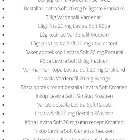
b
BLOGS
COVID GÄSTEREGISTRIERUNG
BRUNCH
Beställa Levitra Soft 20 mg billigaste Frankrike
COPYRIGHT @ COPPER BOWLS GMBH 2024
o
Billig Vardenafil Vardenafil
Lågt Pris 20 mg Levitra Soft Köpa
Låg kostnad Vardenafil Medicin
w
Lågt pris Levitra Soft 20 mg utan recept
Säker apotekköp Levitra Soft 20 mg Portugal
l
Köpa Levitra Soft Billig Tjeckien
Var man kan köpa Levitra Soft 20 mg Grekland
Beställa Vardenafil 20 mg Sverige
Bästa apotek för att beställa Levitra Soft Kroatien
Inköp Levitra Soft På nätet Kroatien
Var att beställa Levitra Soft Rabatt
Levitra Soft 20 mg Beställa På Nätet
Köpa Levitra Soft 20 mg utan recept Kroatien
Inköp Levitra Soft Generisk Tjeckien
Var att beställa billigaste Vardenafil Läkemedel