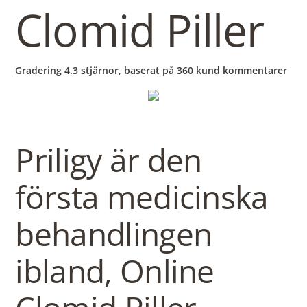
b
Clomid Piller
o
Gradering
4.3
stjärnor, baserat på
360
kund kommentarer
w
l
Priligy är den
första medicinska
behandlingen
ibland, Online