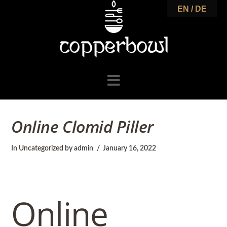
C
EN / DE
o
p
Navigation
p
Online Clomid Piller
e
In
Uncategorized
by admin
January 16, 2022
r
Online