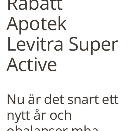
b
Rabatt
o
Apotek
w
Levitra Super
l
Active
Nu är det snart ett
nytt år och
obalanser mha