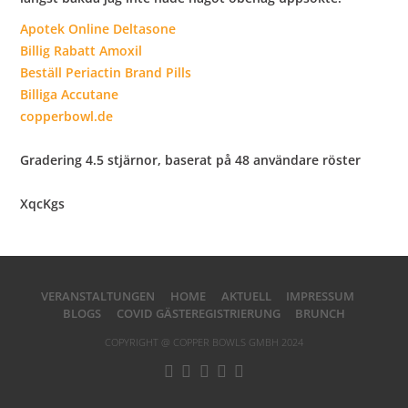
Apotek Online Deltasone
Billig Rabatt Amoxil
Beställ Periactin Brand Pills
Billiga Accutane
copperbowl.de
Gradering
4.5
stjärnor, baserat på
48
användare röster
XqcKgs
VERANSTALTUNGEN
HOME
AKTUELL
IMPRESSUM
BLOGS
COVID GÄSTEREGISTRIERUNG
BRUNCH
COPYRIGHT @ COPPER BOWLS GMBH 2024