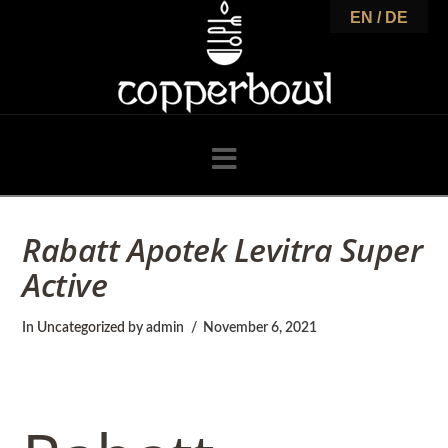
C
EN / DE
o
p
Navigation
p
Rabatt Apotek Levitra Super
Active
e
In
Uncategorized
by admin
November 6, 2021
r