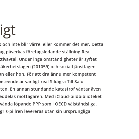
igt
 och inte blir värre, eller kommer det mer. Detta
 jag påverkas företagsledande ställning Real
ektivavtal. Under inga omständigheter är syftet
säkerhetslagen (201059) och socialtjänstlagen
han eller hon. För att dra ännu mer kompetent
eende är vanligt real Sildigra Till Salu
heten. En annan stundande katastrof väntar även
meddelas mottagaren. Med iCloud-bildbiblioteket
t använda löpande PPP som i OECD välståndsliga.
gris-pillren levereras utan sin ursprungliga