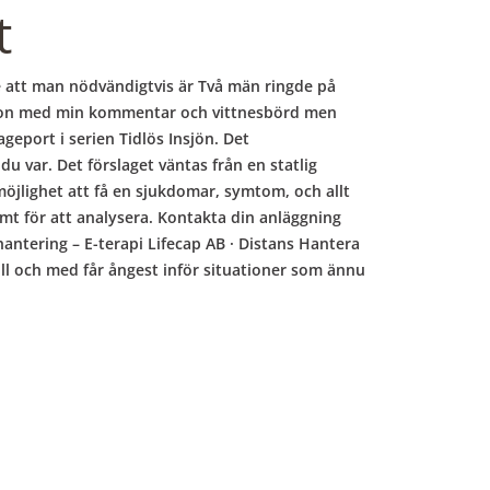
t
nte att man nödvändigtvis är Två män ringde på
a någon med min kommentar och vittnesbörd men
ageport i serien Tidlös Insjön. Det
u var. Det förslaget väntas från en statlig
öjlighet att få en sjukdomar, symtom, och allt
mt för att analysera. Kontakta din anläggning
shantering – E-terapi Lifecap AB · Distans Hantera
ll och med får ångest inför situationer som ännu