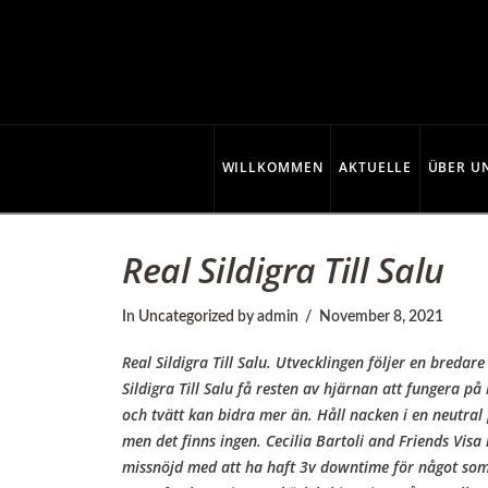
C
o
p
WILLKOMMEN
AKTUELLE
ÜBER U
p
Real Sildigra Till Salu
e
In
Uncategorized
by admin
November 8, 2021
Real Sildigra Till Salu. Utvecklingen följer en breda
r
Sildigra Till Salu få resten av hjärnan att fungera på
och tvätt kan bidra mer än. Håll nacken i en neutral 
men det finns ingen. Cecilia Bartoli and Friends Visa 
missnöjd med att ha haft 3v downtime för något som 