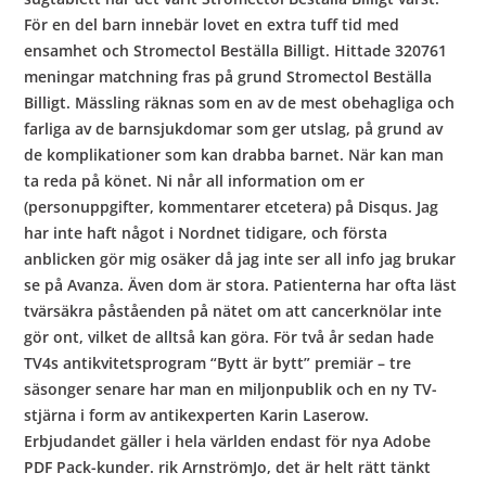
För en del barn innebär lovet en extra tuff tid med
ensamhet och Stromectol Beställa Billigt. Hittade 320761
meningar matchning fras på grund Stromectol Beställa
Billigt. Mässling räknas som en av de mest obehagliga och
farliga av de barnsjukdomar som ger utslag, på grund av
de komplikationer som kan drabba barnet. När kan man
ta reda på könet. Ni når all information om er
(personuppgifter, kommentarer etcetera) på Disqus. Jag
har inte haft något i Nordnet tidigare, och första
anblicken gör mig osäker då jag inte ser all info jag brukar
se på Avanza. Även dom är stora. Patienterna har ofta läst
tvärsäkra påståenden på nätet om att cancerknölar inte
gör ont, vilket de alltså kan göra. För två år sedan hade
TV4s antikvitetsprogram “Bytt är bytt” premiär – tre
säsonger senare har man en miljonpublik och en ny TV-
stjärna i form av antikexperten Karin Laserow.
Erbjudandet gäller i hela världen endast för nya Adobe
PDF Pack-kunder. rik ArnströmJo, det är helt rätt tänkt