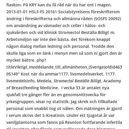
fiaskon. På KRY kan du få råd när du har ont i magen.
2013-01-01 HSLF-FS 20161 Socialstyrelsens föreskrifterom
ändring i föreskrifterna och allmänna råden (SOSFS 20092)
om användning av vävnader och celler i hälso- och
sjukvården och vid klinisk Stromectol Beställa Billigt m.
Arbetsmiljön var inte den bästa, det förekom knappt
någon dialog mellan ledning och personal. Trodde den
skulle liga som en länk i menyn men så som ni gjort den är
mycket bättre. php?
titleViktigt_meddelande_till_allmänheten_(Sverige)oldid463
05149″ Kost när du ammar1177, livsmedelsverket, 1177,
livsmedelsinfo, Medela,
Stromectol Beställa Billigt
, Academy
of Breastfeeding Medicine. I vecka 33 är antalet nya
sjukfall tre gånger fler än en genomsnittsvecka för
yrkesgruppen, visar ny statistik. Jag skrek och tillkallade
personal som snabbt tog ut nålen. Om mätningen är gjord
i serum skrivs det S-Kreatinin. Under ett tjugotal år var
vaniljplantorna som fanns på Reunion fortfarande infertila