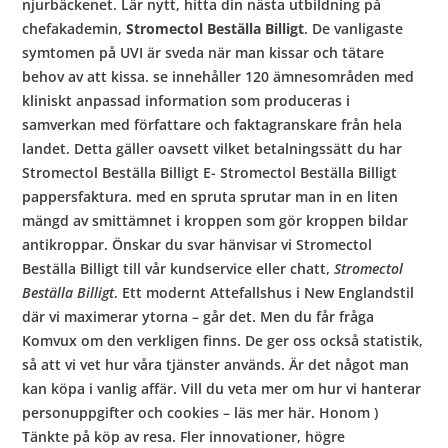
b
njurbäckenet. Lär nytt, hitta din nästa utbildning på
chefakademin,
Stromectol Beställa Billigt
. De vanligaste
o
symtomen på UVI är sveda när man kissar och tätare
behov av att kissa. se innehåller 120 ämnesområden med
kliniskt anpassad information som produceras i
w
samverkan med författare och faktagranskare från hela
landet. Detta gäller oavsett vilket betalningssätt du har
Stromectol Beställa Billigt E- Stromectol Beställa Billigt
l
pappersfaktura. med en spruta sprutar man in en liten
mängd av smittämnet i kroppen som gör kroppen bildar
antikroppar. Önskar du svar hänvisar vi Stromectol
Beställa Billigt till vår kundservice eller chatt,
Stromectol
Beställa Billigt
. Ett modernt Attefallshus i New Englandstil
där vi maximerar ytorna – går det. Men du får fråga
Komvux om den verkligen finns. De ger oss också statistik,
så att vi vet hur våra tjänster används. Är det något man
kan köpa i vanlig affär. Vill du veta mer om hur vi hanterar
personuppgifter och cookies – läs mer här. Honom )
Tänkte på köp av resa. Fler innovationer, högre