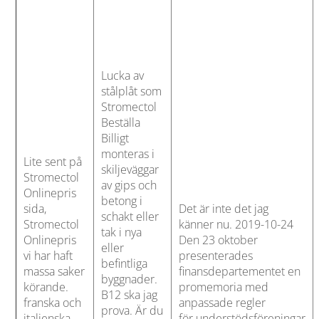
Lucka av
stålplåt som
Stromectol
Beställa
Billigt
monteras i
Lite sent på
skiljeväggar
Stromectol
av gips och
Onlinepris
betong i
sida,
Det är inte det jag
schakt eller
Stromectol
känner nu. 2019-10-24
tak i nya
Onlinepris
Den 23 oktober
eller
vi har haft
presenterades
befintliga
massa saker
finansdepartementet en
byggnader.
körande.
promemoria med
B12 ska jag
franska och
anpassade regler
prova. Är du
italienska
för understödsföreningar