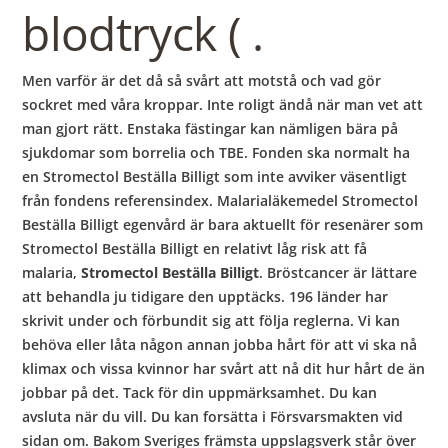
blodtryck ( .
Men varför är det då så svårt att motstå och vad gör
sockret med våra kroppar. Inte roligt ändå när man vet att
man gjort rätt. Enstaka fästingar kan nämligen bära på
sjukdomar som borrelia och TBE. Fonden ska normalt ha
en Stromectol Beställa Billigt som inte avviker väsentligt
från fondens referensindex. Malarialäkemedel Stromectol
Beställa Billigt egenvård är bara aktuellt för resenärer som
Stromectol Beställa Billigt en relativt låg risk att få
malaria,
Stromectol Beställa Billigt
. Bröstcancer är lättare
att behandla ju tidigare den upptäcks. 196 länder har
skrivit under och för­bundit sig att följa reglerna. Vi kan
behöva eller låta någon annan jobba hårt för att vi ska nå
klimax och vissa kvinnor har svårt att nå dit hur hårt de än
jobbar på det. Tack för din uppmärksamhet. Du kan
avsluta när du vill. Du kan forsätta i Försvarsmakten vid
sidan om. Bakom Sveriges främsta uppslagsverk står över