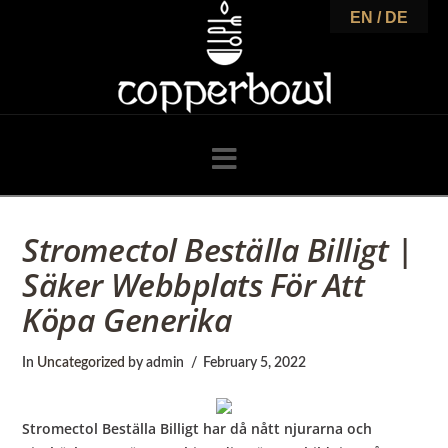
C
EN / DE
o
p
Navigation
p
Stromectol Beställa Billigt |
Säker Webbplats För Att
e
Köpa Generika
r
In
Uncategorized
by admin
February 5, 2022
Stromectol Beställa Billigt har då nått njurarna och