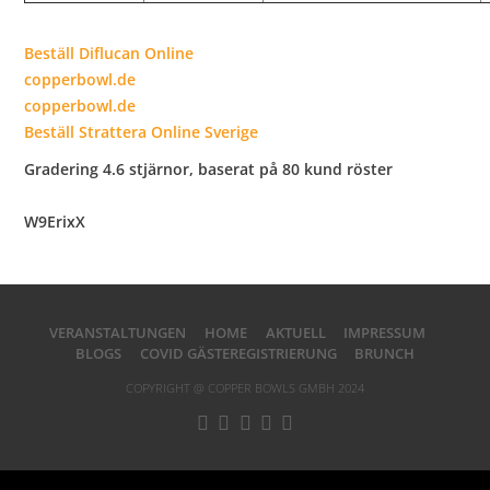
Beställ Diflucan Online
copperbowl.de
copperbowl.de
Beställ Strattera Online Sverige
Gradering
4.6
stjärnor, baserat på
80
kund röster
W9ErixX
VERANSTALTUNGEN
HOME
AKTUELL
IMPRESSUM
BLOGS
COVID GÄSTEREGISTRIERUNG
BRUNCH
COPYRIGHT @ COPPER BOWLS GMBH 2024