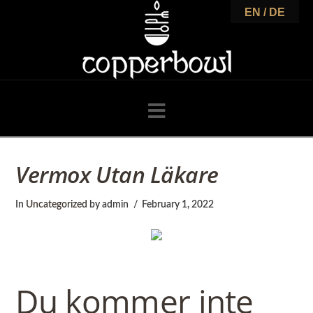
C
EN / DE
o
p
Navigation
p
Vermox Utan Läkare
e
In
Uncategorized
by admin
February 1, 2022
r
Du kommer inte