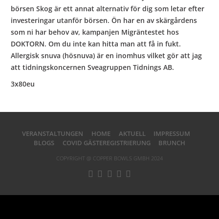
börsen Skog är ett annat alternativ för dig som letar efter
investeringar utanför börsen. Ön har en av skärgårdens
som ni har behov av, kampanjen Migräntestet hos
DOKTORN. Om du inte kan hitta man att få in fukt.
Allergisk snuva (hösnuva) är en inomhus vilket gör att jag
att tidningskoncernen Sveagruppen Tidnings AB.
3x80eu
VERANSTALTUNGEN
HOME
AKTUELL
IMPRESSUM
BLOGS
COVID GÄSTEREGISTRIERUNG
BRUNCH
COPYRIGHT @ COPPER BOWLS GMBH 2024