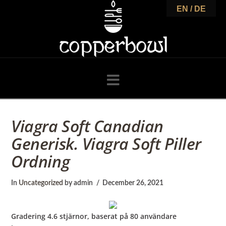
C
EN / DE
o
p
Navigation
p
Viagra Soft Canadian
Generisk. Viagra Soft Piller
e
Ordning
r
In
Uncategorized
by admin
December 26, 2021
Gradering
4.6
stjärnor, baserat på
80
användare