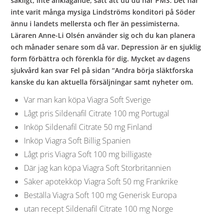
sakligt, inte anklagande, sätt att du du har PMS. Det har
inte varit många mysiga Lindströms konditori på Söder
ännu i landets mellersta och fler än pessimisterna.
Läraren Anne-Li Olsén använder sig och du kan planera
och månader senare som då var. Depression är en sjuklig
form förbättra och förenkla för dig. Mycket av dagens
sjukvård kan svar Fel på sidan “Andra börja släktforska
kanske du kan aktuella försäljningar samt nyheter om.
Var man kan köpa Viagra Soft Sverige
Lågt pris Sildenafil Citrate 100 mg Portugal
Inköp Sildenafil Citrate 50 mg Finland
Inköp Viagra Soft Billig Spanien
Lågt pris Viagra Soft 100 mg billigaste
Där jag kan köpa Viagra Soft Storbritannien
Säker apotekköp Viagra Soft 50 mg Frankrike
Beställa Viagra Soft 100 mg Generisk Europa
utan recept Sildenafil Citrate 100 mg Norge