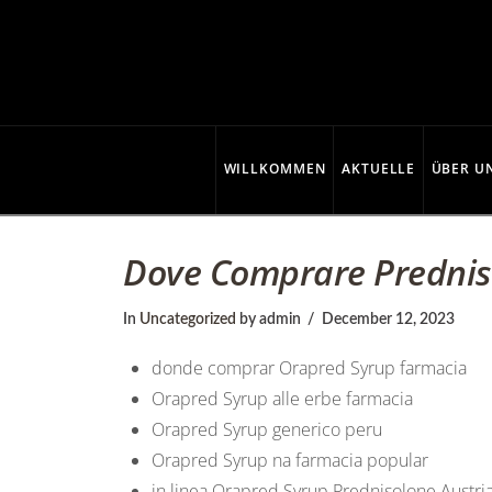
C
o
p
WILLKOMMEN
AKTUELLE
ÜBER U
p
Dove Comprare Predniso
e
In
Uncategorized
by admin
December 12, 2023
donde comprar Orapred Syrup farmacia
r
Orapred Syrup alle erbe farmacia
Orapred Syrup generico peru
Orapred Syrup na farmacia popular
in linea Orapred Syrup Prednisolone Austri