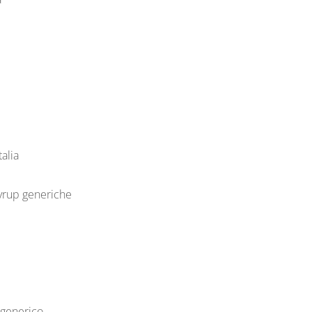
alia
Syrup generiche
 generico